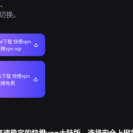
d、
活切换。
ore下载 快橙vpn
vpn vip
ws下载 快橙vpn
快橙免费
高速稳定的快橙vpn大陆版，选择安全上网