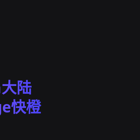
n大陆
nge快橙